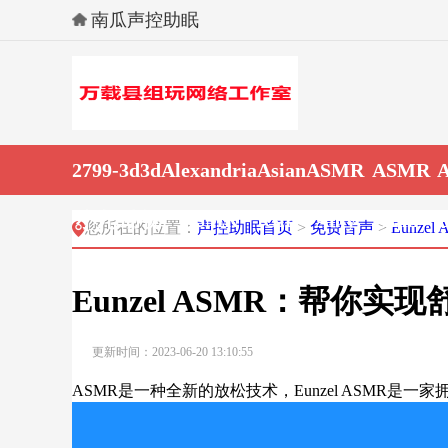
南瓜声控助眠
2799-
3d
3d
Alexandria
Asian
ASMR
ASMR
小九
助
视
ASMR
Girl
Amy
Anil
E
您所在的位置：
声控助眠首页
>
免费音声
>
Eunz
眠
频
R&R
B
Çakmak
Eunzel ASMR：帮你
更新时间：2023-06-20 13:10:55
ASMR是一种全新的放松技术，Eunzel ASMR是