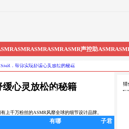
ASMR
ASMR
ASMR
ASMR
ASMR声控助
ASMR
ASM
-Girl
hush
leedah
声控
眠女主播
声控
声控
el ASMR：帮你实现舒缓心灵放松的秘籍
助眠
HHEIMIZHOU
助眠
助眠
猜
实现舒缓心灵放松的秘籍
在线
女主
女主
观看
播丸
播原
一家拥有上千万粉丝的ASMR风靡全球的细节设计品牌。
有哪
子君
来是