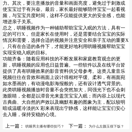
力。其次，要注意播放的音量和画面亮度，避免过于刺激或
使宝宝过于有兴奋。最后，家长最好能够陪伴宝宝一起看视
频，与宝宝共度时间，这样不仅能提供更大的安全感，也能
增进亲子关系。
总之，哄睡视频作为一种辅助帮助宝宝入眠的方法，具有一
定的可行X 。但是家长在使用时，还是需要结合宝宝的实际
情况和需要，选择合适的视频并注意安全和亲子互动的重要X
。只有在合适的条件下，才能更好地利用哄睡视频帮助宝宝
实现安稳入眠的目标。
功能齐备：随着应用科技的不断发展和家庭教育观念的更
新，哄睡视频的应用也日益普遍。一些软件以及在线平台皆
提供了具有哄睡效果的影音资料供父母参考。这类儿童音乐
视频往往在音效和画面上设计得相对平缓、柔和，有画面宛
如水墨画的，有动漫电影海报般的，还有设计透气背景的。
此类哄睡视频播放时音量不会突然加大，同强光下也不会刺
激眼睛，全都是以滞音光来盖茨宝宝入眠；而内容上以现代
古典曲、大自然的声效以及幽默有趣的图象为主，配以较明
暗或温暖冷淡的X 彩来表现出宁静感，这样能让宝宝们安心
去入睡，保持安稳的心境。
上一篇：
下一篇：
哄睡男主播有哪些技巧？
为什么左颜玉很下饭？