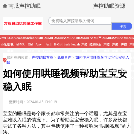
南瓜声控助眠
声控助眠资源
2799-
3d
3d
Alexandria
Asian
ASMR
ASMR
ASMR
ASMR
ASMR
ASMR
ASMR声
ASMR
ASMR
ASMR
AS
小九
助
视
ASMR
Girl
Amy
Anil
E-Girl
hush
leedah
声控
控助眠女
声控
声控
声控
声
眠
频
R&R
B
Çakmak
助眠
主播
助眠
助眠
助眠
助
您所在的位置：
声控助眠首页
>
免费音声
>
如何使用哄睡视频帮助宝宝安稳入
在线
HHEIMIZHOU
女主
女主
女主
女
眠
观看
播丸
播原
播周
播
如何使用哄睡视频帮助宝宝安
有哪
子君
来是
童潼
御
些
晨熙Y
稳入眠
更新时间：2024-01-15 13:10:19
宝宝的睡眠是每个家长都非常关注的一个话题，尤其是在宝
宝难以入眠的情况下。为了帮助宝宝安稳入眠，许多家长都
尝试了各种方法，其中包括使用了一种被称为“哄睡视频”的方
法。