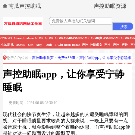
南瓜声控助眠
声控助眠资源
2799-
3d
3d
Alexandria
Asian
ASMR
ASMR
ASMR
ASMR
ASMR
ASMR
ASMR声
ASMR
ASMR
ASMR
AS
小九
助
视
ASMR
Girl
Amy
Anil
E-Girl
hush
leedah
声控
控助眠女
声控
声控
声控
声
眠
频
R&R
B
Çakmak
助眠
主播
助眠
助眠
助眠
助
您所在的位置：
声控助眠首页
>
免费ASMR
>
声控助眠app，让你享受宁静睡眠
在线
HHEIMIZHOU
女主
女主
女主
女
观看
播丸
播原
播周
播
声控助眠app，让你享受宁静
有哪
子君
来是
童潼
御
些
晨熙Y
睡眠
更新时间：2024-06-08 08:30:10
现代社会的快节奏生活，让越来越多的人遭受睡眠障碍的困
扰。对于睡眠质量要求较高的人群来说，一晚上只要有一点
噪音或干扰，就会影响到整个夜晚的休息。而声控助眠app便
是针对这一问题而设计的新型应用。