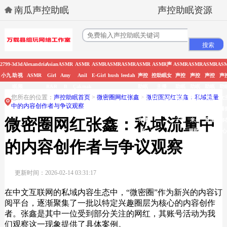
南瓜声控助眠
声控助眠资源
2799-
3d
3d
Alexandria
Asian
ASMR
ASMR
ASMR
ASMR
ASMR
ASMR
ASMR声
ASMR
ASMR
ASMR
AS
小九
助
视
ASMR
Girl
Amy
Anil
E-Girl
hush
leedah
声控
控助眠女
声控
声控
声控
声
眠
频
R&R
B
Çakmak
助眠
主播
助眠
助眠
助眠
助
您所在的位置：
声控助眠首页
>
微密圈网红张鑫
>
微密圈网红张鑫：私域流量
在线
HHEIMIZHOU
女主
女主
女主
女
中的内容创作者与争议观察
观看
播丸
播原
播周
播
微密圈网红张鑫：私域流量中
有哪
子君
来是
童潼
御
些
晨熙Y
的内容创作者与争议观察
更新时间：2026-02-14 03:31:17
在中文互联网的私域内容生态中，“微密圈”作为新兴的内容订
阅平台，逐渐聚集了一批以特定兴趣圈层为核心的内容创作
者。张鑫是其中一位受到部分关注的网红，其账号活动为我
们观察这一现象提供了具体案例。