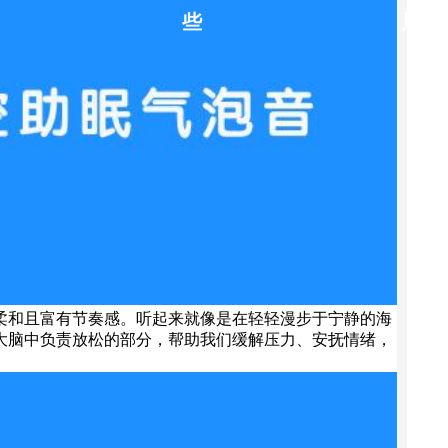
些
晨熙
柔和且富有节奏感。听起来就像是在轻轻漫步于宁静的海
大脑中负责放松的部分，帮助我们缓解压力、安抚情绪，