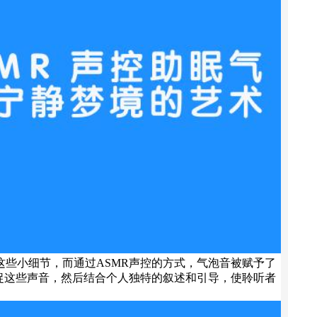
些小细节，而通过ASMR声控的方式，气泡音被赋予了
捉这些声音，然后结合个人独特的叙述和引导，使聆听者