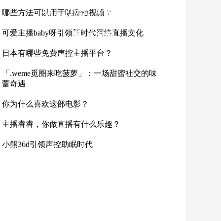
Y
心
小恶
RM-
哪些方法可以用于哄睡短视频？
可爱主播baby呀引领新时代网络直播文化
魔
御御
日本有哪些免费声控主播平台？
饿了
「.weme觅圈来吃菠萝」：一场甜蜜社交的味
蕾奇遇
你为什么喜欢这部电影？
主播睿睿，你做直播有什么乐趣？
小熊36d引领声控助眠时代