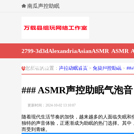
南瓜声控助眠
2799-
3d
3d
Alexandria
Asian
ASMR
ASMR
小九
助
视
ASMR
Girl
Amy
Anil
E
您所在的位置：
声控助眠首页
>
免费声控助眠
>
#
眠
频
R&R
B
Çakmak
### ASMR声控助眠气
更新时间：2024-10-02 13:10:07
随着现代生活节奏的加快，越来越多的人面临失眠和焦
独特的声音体验，正逐渐成为助眠的热门选择。其中
而受到青睐。